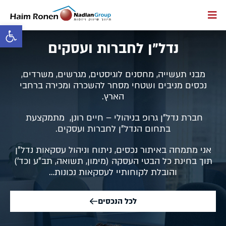
פתח סרגל 
נדל"ן לחברות ועסקים
מבני תעשייה, מחסנים לוגיסטים, מגרשים, משרדים,
נכסים מניבים ושטחי מסחר להשכרה ומכירה ברחבי
הארץ.
חברת נדל"ן גרופ בניהולי – חיים רונן, מתמקצעת
בתחום הנדל"ן לחברות ועסקים.
אני מתמחה באיתור נכסים, ניתוח וניהול עסקאות נדל"ן
תוך בחינת כל הבטי העסקה (מימון, תשואה, תב"ע וכד')
והובלת לקוחותיי לעסקאות נכונות…
לכל הנכסים