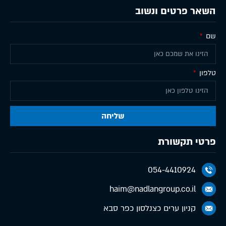
השאר פרטים ונשוב
שם
טלפון
שליחה
פרטי תקשורת
054-4410924
haim@nadlangroup.co.il
קניון ערים כצנלסון כפר סבא