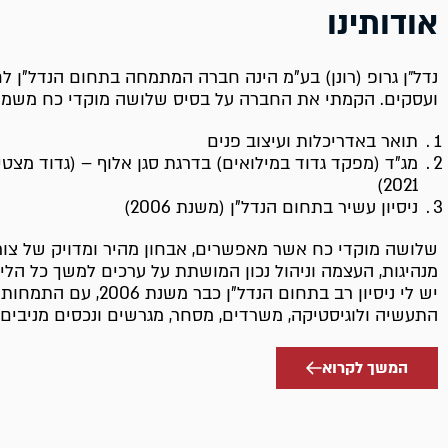
אודותינו
נדל״ן גרופ (רונן) בע"מ הינה חברה המתמחה בתחום הנדל”ן ל
ועסקים. הקמתי את החברה על בסיס שלושה מוקדי כח משמעו
תואר באדריכלות ועיצוב פנים
מג"ד (מפקד גדוד במילואים) בדרגת סגן אלוף – (גדוד מצטי
2021)
ניסיון עשיר בתחום הנדל"ן (משנת 2006)
שלושה מוקדי כח אשר מאפשרים, אבחון מהיר ומדויק של צור
מנהיגות, העצמה וניהול נכון המושתת על ערכים למשך כל הלי
יש לי ניסיון רב בתחום הנדל"ן כבר משנת 
התעשיה ולוגיסטיקה, משרדים, מסחר, מגרשים ונכסים מניבים
המשך לקרוא