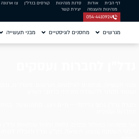
דף הבית
אודות
סדנת מנהיגות
קורסים בנדל״ן
צו ארנונה
מנהיגות והעצמה
יצירת קשר
054-4410924
מגרשים
מחסנים לוגיסטיים
מבני תעשייה
נדל"ן לחברות ועסקים
מבני תעשייה, מחסנים לוגיסטים, מגרשים, משרדים, נכסי
ושטחי מסחר להשכרה ומכירה ברחבי הארץ.
חברת נדל"ן גרופ בניהולי – חיים רונן, מתמקצעת בתחו
לחברות ועסקים.
אני מתמחה באיתור נכסים, ניתוח וניהול עסקאות נדל"ן ת
הבטי העסקה (מימון, תשואה, תב"ע וכד') והובלת לקוחו
נכונות…