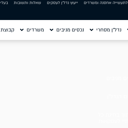
 לתעשייה אחסנה ומשרדים
ייעוץ נדל״ן לעסקים
שאלות ותשובות
בעלי 
נדל״ן מסחרי
נכסים מניבים
משרדים
קבוצת 
ם מניבים
ם הנדל"ן
וך בחינת כל
תיי לעסקאות