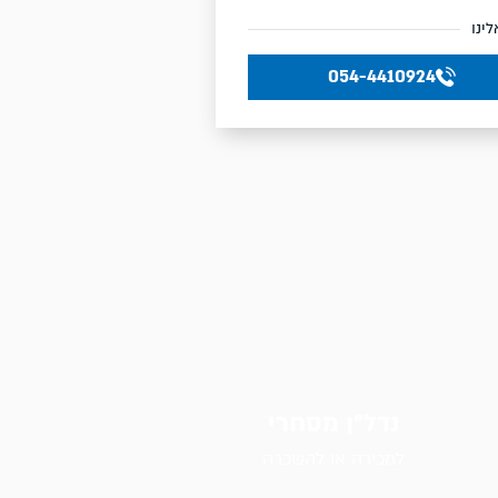
לינו
054-4410924
נדל״ן מסחרי
למכירה או להשכרה