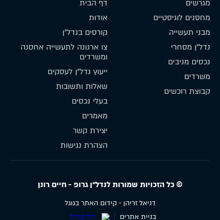
מגרשים
דף הבית
מחסנים לוגיסטיים
אודות
מבני תעשייה
קורסים בנדל״ן
נדל״ן מסחרי
צו ארנונה לתעשייה אחסנה
ומשרדים
נכסים מניבים
ייעוץ נדל״ן לעסקים
משרדים
שאלות ותשובות
קבוצת רוכשים
בעלי נכסים
מאמרים
יצירת קשר
הצהרת נגישות
© כל הזכויות שמורות לנדל״ן גרופ - חיים רונן
דניאל זריהן - קידום האתר בגוגל
בניית אתרים