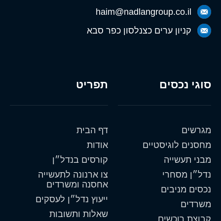
haim@nadlangroup.co.il
קניון ערים כצנלסון כפר סבא
סוגי נכסים
תפריט
מגרשים
דף הבית
מחסנים לוגיסטיים
אודות
מבני תעשייה
קורסים בנדל״ן
נדל״ן מסחרי
צו ארנונה לתעשייה
אחסנה ומשרדים
נכסים מניבים
ייעוץ נדל״ן לעסקים
משרדים
שאלות ותשובות
קבוצת רוכשים