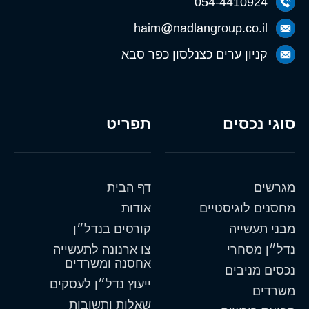
054-4410924
haim@nadlangroup.co.il
קניון ערים כצנלסון כפר סבא
סוגי נכסים
תפריט
מגרשים
דף הבית
מחסנים לוגיסטיים
אודות
מבני תעשייה
קורסים בנדל״ן
נדל״ן מסחרי
צו ארנונה לתעשייה
אחסנה ומשרדים
נכסים מניבים
ייעוץ נדל״ן לעסקים
משרדים
שאלות ותשובות