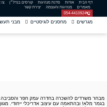
דף הבית
אודות
סדנת מנהיגות
קורסים בנדל״ן
צו 
מאמרים
מנהיגות והעצמה
יצירת קשר
054-4410924
מגרשים
מחסנים לוגיסטיים
מבני תעשי
משרדים להשכר
דף הבית
»
משרדים
»
משר
בגמר מלא! ובהתאמה עם עיצוב אדריכלי ייחודי. מ