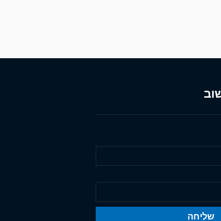
וב
שליחה