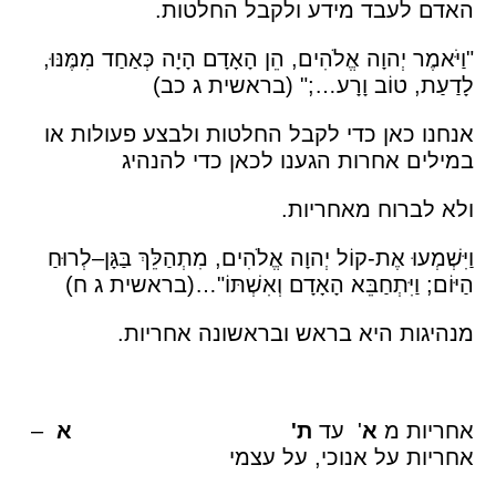
האדם לעבד מידע ולקבל החלטות.
"וַיֹּאמֶר יְהוָה אֱלֹהִים, הֵן הָאָדָם הָיָה כְּאַחַד מִמֶּנּוּ,
לָדַעַת, טוֹב וָרָע…;" (בראשית ג כב)
אנחנו כאן כדי לקבל החלטות ולבצע פעולות או
במילים אחרות הגענו לכאן כדי להנהיג
ולא לברוח מאחריות.
וַיִּשְׁמְעוּ אֶת-קוֹל יְהוָה אֱלֹהִים, מִתְהַלֵּךְ בַּגָּן–לְרוּחַ
הַיּוֹם; וַיִּתְחַבֵּא הָאָדָם וְאִשְׁתּוֹ"…(בראשית ג ח)
מנהיגות היא בראש ובראשונה אחריות.
אחריות מ
א
' עד
ת'
א
–
אחריות על אנוכי, על עצמי