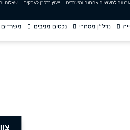
ארנונה לתעשייה אחסנה ומשרדים
ייעוץ נדל״ן לעסקים
שאלות ות
יה
נדל״ן מסחרי
נכסים מניבים
משרדים
ווזה וביצי הזהב
ת
»
מנהיגות והעצמה
»
האווזה וביצי הזהב
צוו