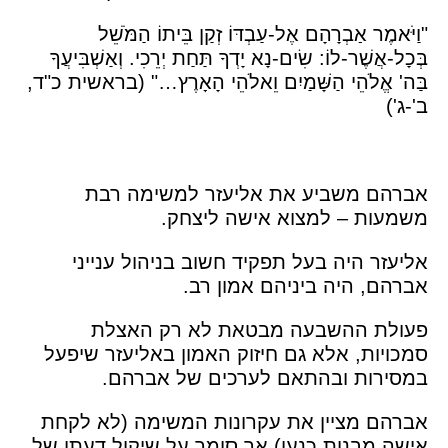
"וַיֹּאמֶר אַבְרָהָם אֶל-עַבְדּוֹ זְקַן בֵּיתוֹ הַמֹּשֵׁל
בְּכָל-אֲשֶׁר-לוֹ: שִׂים-נָא יָדְךָ תַּחַת יְרֵכִי. וְאַשְׁבִּיעֲךָ
בַּה' אֱלֹהֵי הַשָּׁמַיִם וֵאלֹהֵי הָאָרֶץ…" (בראשית כ"ד,
ב'-ג')
אברהם משביע את אליעזר למשימה רבת
משמעות – למצוא אישה ליצחק.
אליעזר היה בעל תפקיד חשוב בניהול ענייני
אברהם, היה ביניהם אמון רב.
פעולת ההשבעה מבטאת לא רק האצלת
סמכויות, אלא גם חיזוק האמון באליעזר שיפעל
במסירות ובהתאם לערכים של אברהם.
אברהם מציין את עקרונות המשימה (לא לקחת
אישה מבנות כנען) אך סומך על שיקול דעתו של