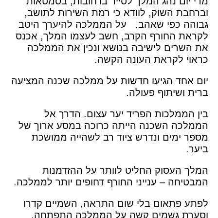
מדי יום נהג המלך לסייר ברחובות, בסמטאות
וברחבת השוק, לוודא כי רמת השירות לתושב,
גבוהה כפי שאהב. על הממלכה להיערך היטב
לקראת החורף הקרב, חשב לעצמו המלך, אכנס
את השרים לישיבה בנושא ונכין את הממלכה
כראוי לקראת העונה הקשה.
יום אחד הגיעו חדשות על ממלכה שכנה המציעה
ברית ושיתוף פעולה.
בין הממלכות הפריד יער עצום. הדרך אל
הממלכה השכנה הייתה כרוכה במסע ארוך של
מספר ימים ונדרש ציוד רב לשהייה ממושכת
ביער.
המלך העסוק החליט לוותר על ההזדמנות
המבטיחה – ענייני החורף דחופים יותר לממלכה.
לפתע פתאום בלי שום התראה, השמיים קדרו
וסערת גשמים קשה על הממלכה התפתחה.