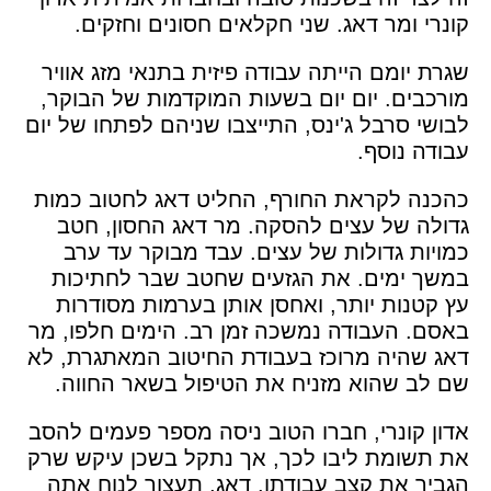
קונרי ומר דאג. שני חקלאים חסונים וחזקים.
שגרת יומם הייתה עבודה פיזית בתנאי מזג אוויר
מורכבים. יום יום בשעות המוקדמות של הבוקר,
לבושי סרבל ג'ינס, התייצבו שניהם לפתחו של יום
עבודה נוסף.
כהכנה לקראת החורף, החליט דאג לחטוב כמות
גדולה של עצים להסקה. מר דאג החסון, חטב
כמויות גדולות של עצים. עבד מבוקר עד ערב
במשך ימים. את הגזעים שחטב שבר לחתיכות
עץ קטנות יותר, ואחסן אותן בערמות מסודרות
באסם. העבודה נמשכה זמן רב. הימים חלפו, מר
דאג שהיה מרוכז בעבודת החיטוב המאתגרת, לא
שם לב שהוא מזניח את הטיפול בשאר החווה.
אדון קונרי, חברו הטוב ניסה מספר פעמים להסב
את תשומת ליבו לכך, אך נתקל בשכן עיקש שרק
הגביר את קצב עבודתו. דאג, תעצור לנוח אתה