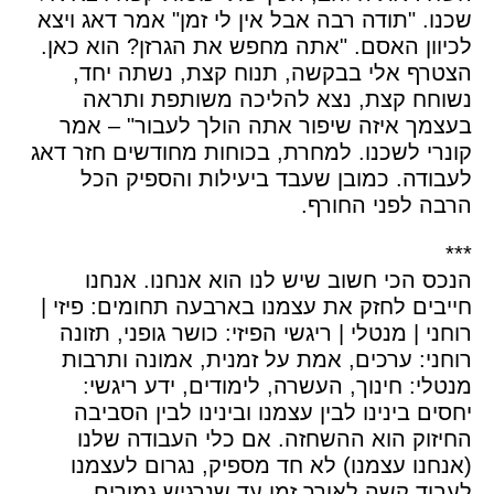
שכנו. "תודה רבה אבל אין לי זמן" אמר דאג ויצא
לכיוון האסם. "אתה מחפש את הגרזן? הוא כאן.
הצטרף אלי בבקשה, תנוח קצת, נשתה יחד,
נשוחח קצת, נצא להליכה משותפת ותראה
בעצמך איזה שיפור אתה הולך לעבור" – אמר
קונרי לשכנו. למחרת, בכוחות מחודשים חזר דאג
לעבודה. כמובן שעבד ביעילות והספיק הכל
הרבה לפני החורף.
***
הנכס הכי חשוב שיש לנו הוא אנחנו. אנחנו
חייבים לחזק את עצמנו בארבעה תחומים: פיזי |
רוחני | מנטלי | ריגשי הפיזי: כושר גופני, תזונה
רוחני: ערכים, אמת על זמנית, אמונה ותרבות
מנטלי: חינוך, העשרה, לימודים, ידע ריגשי:
יחסים בינינו לבין עצמנו ובינינו לבין הסביבה
החיזוק הוא ההשחזה. אם כלי העבודה שלנו
(אנחנו עצמנו) לא חד מספיק, נגרום לעצמנו
לעבוד קשה לאורך זמן עד שנרגיש גמורים.