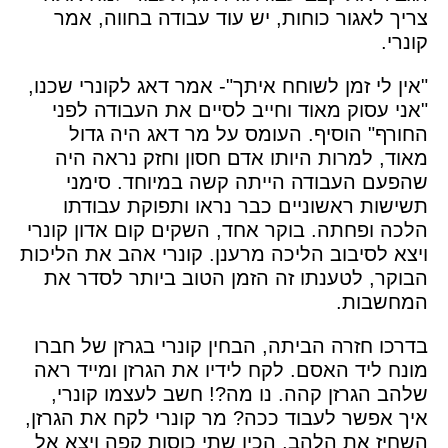
צריך לאגור כוחות, יש עוד עבודה בחווה, אמר
קונרי.
"אין לי זמן לשוחח איתך"- אמר דאג לקונרי שכנו,
"אני עסוק מאוד וחייב לסיים את העבודה לפני
החורף" הוסיף. העומס על מר דאג היה גדול
מאוד, למרות היותו אדם חסון וחזק נראה היה
שהפעם העבודה הייתה קשה במיוחד. סימני
תשישות ראשוניים כבר נראו ותפוקת עבודתו
הלכה ופחתה. בוקר אחד, השקים קום אדון קונרי
ויצא לסיבוב הליכה מרענן. קונרי אהב את הליכות
הבוקר, לטענתו זה הזמן הטוב ביותר לסדר את
המחשבות.
בדרכו חזרה הביתה, הבחין קונרי בגרזן של חברו
מונח ליד האסם. לקח לידיו את הגרזן ומייד ראה
שלהב הגרזן קהה. נו מה?! חשב לעצמו קונרי,
איך אפשר לעבוד ככה? מר קונרי לקח את הגרזן,
השחיז את הלהב, הכין שתי כוסות קפה ויצא אל