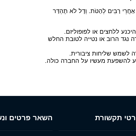
ַחֲרֵי רַבִּים לְהַטֹּת. וְדָל לֹא תֶהְדַּר
יכנע ללחצים או לפופוליזם.
ה נגד הרוב או נטייה לטובת החלש
דה לשמש שליחות ציבורית.
דע להשפעת מעשיו על החברה כולה.
טי תקשורת
השאר פרטים ונש