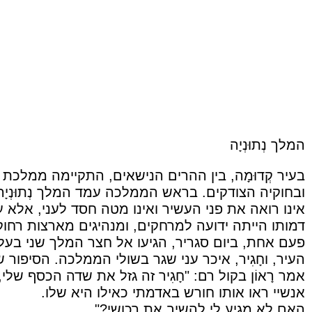
המלך נְתוּנְיָה
בעיר קְדוּמָה, בין ההרים הנישאים, התקיימה ממלכת 
ובחוקיה הצודקים. בראש הממלכה עמד המלך נְתוּנְיָה
אינו רואה את פני העשיר ואינו מטה חסד לעני, אלא 
דמותו הייתה ידועה למרחקים, ומנהיגים מארצות רחוקו
פעם אחת, ביום סגריר, הגיעו אל חצר המלך שני בעלי די
העיר, וחָגִיר, איכר עני שגר בשולי הממלכה. הסיפור
אמר רָאוֹן בקול רם: "חָגִיר זה גזל את שדה הכסף ש
אנשיי ראו אותו חורש באדמתי כאילו היא שלו.
האם לא מגיע לי להשיב את רכושי?"