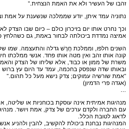
זהבו של העשיר ולא את האמת הנצחית."
נתוניה עמד איתן, יודע שממלכה שנשענת על אמת וצ
וכך נחרט אותו יום בזיכרון כולם – כיום שבו הצדק לא
אמיצה נמדדת ביכולתה לבחור באמת, גם כשהלחץ כ
השנים חלפו, וממלכת חֶרֶשׁ גדלה והתעצמה. שמו של המ
קונה אותו זהב ואין מטה אותו פחד. אנשי ממלכתו חיו 
משרת של ממון או כבוד, אלא שליחו של הצדק והאמ
ובאותו שדה שנפסק בחכמה, עמד עד היום עץ ברוש אי
"אמת שורשיה עמוקים; צדק נישא מעל כל תהום."
(אגדה פרי הדמיון)
…
מנהיגות אמיתית אינה עוסקת בכוחניות או שליטה, א
עם החברה ולקדם ערכים של צדק, אמת ויושר. מנהיג
לדאוג לטובת הכלל.
המנהיגות נבחנת ביכולת להקשיב, להבין ולהניע אנש