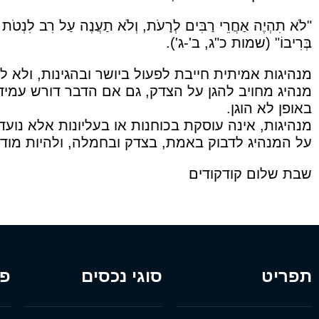
"לֹא תִהְיֶה אַחֲרֵי רַבִּים לְרָעֹת, וְלֹא תַעֲנֶה עַל רִב לִנְטֹת א
בְּרִיבוֹ" (שמות כ"ג, ב'-ג').
מנהיגות אמיתית חייבת לפעול ביושר ובהגינות, ולא לה
מנהיג מחויב להגן על הצדק, גם אם הדבר דורש עמיד
באופן לא הוגן.
מנהיגות, אינה עוסקת בכוחנות או בעליונות אלא נוע
על המנהיג לדבוק באמת, בצדק ובחמלה, ולהיות מו
שבת שלום קודקודים
תפריט
סוגי נכסים
פר