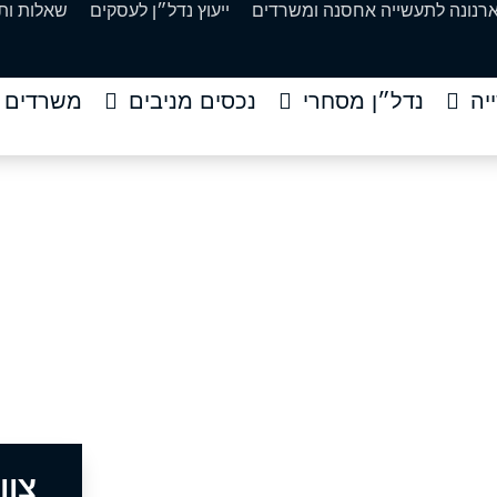
ארנונה לתעשייה אחסנה ומשרדים
ייעוץ נדל״ן לעסקים
שאלות ות
יה
נדל״ן מסחרי
נכסים מניבים
משרדים
טים של מנהיגות
»
מנהיגות והעצמה
»
משפטים של מנהיגות
צוו