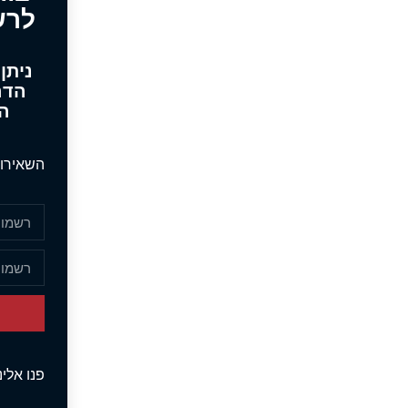
לרש
ניתן
הדר
הא
השאירו 
פנו אלי