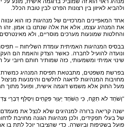
מנהיג ראוי הוא זה שמוביל בדוגמה אישית, מונע על 
ולהביא לאיזון בין רצונות הפרט לבין טובת הכלל.
אחד המאפיינים המרכזיים של מנהיגות כזו הוא ענווה
את המנהיג עצמו, אלא את אלה שנתנו בו אמון. זהו ת
והחלטות שמונעות מערכים מוסריים, ולא מאינטרסים 
בבסיס המנהיגות האמיתית עומדת השליחות – תפיסה
ונועדה להועיל לחברה. כאשר הצדק והאמת הם העקרונ
שינוי אמיתי ומשמעותי, כזה שמותיר חותם חיובי על 
בפרשת משפטים, מתבטאת תפיסת המנהיג כמשרת צי
מחויבות המנהיגות לדאגה לחלשים והימנעות מניצול ה
מעל החוק אלא משמש דוגמה אישית, ופועל מתוך תחו
"וְשֹׁחַד לֹא תִקָּח, כִּי הַשֹּׁחַד יְעַוֵּר פִּקְחִים וִיסַלֵּף דִּבְרֵ
ישנה קריאה ברורה למנהיגים שלא לנצל את מעמדם 
של בעלי תפקידים, ולכן מנהיגות הגונה מחויבת לדחות 
פועל בשקיפות וביושרה, כדי שהציבור יוכל לתת בו אמו