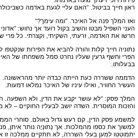
ראון חייך בביטול. "האם עליי לגעת באדמה כשביכול
ואז המלך פנה אל האיכר. "ומה עימך?"
העני השפיל מבטו והשיב בקול רועד אך נחוש: "אדוני 
חרשו את האדמה, זרעתי, השקיתי, וקצרתי. כל פרי ש
נתוניה חייך קלות והורה להביא את הפירות שנקטפו 
הפרי וחשף גרעין שעליו נחרט סמל משפחתו של האי
בבעלותו.
הדממה ששררה כעת הייתה כבדה יותר מהראשונה.
העשיר החוויר, ואילו עיניו של האיכר נמלאו דמעות.
המלך פסק: "לא עושר יקבע את הדין, ולא השפעה. ה
והזכות המוסרית. השדה יושב לבעליו החוקיים – לא מ
למשמע פסק הדין, קם רעש גדול באולם. סוחרי הממלכה 
למשוך את כספו מהמלכות. אך נְתוּנְיָה נותר איתן, פני
יתמוטטו למען בעלי השררה, לא תתקיים ממלכה זו אפ