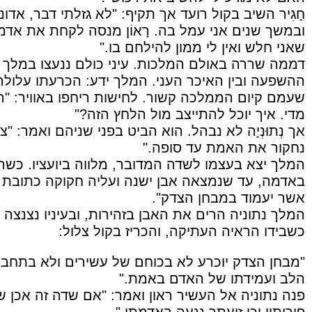
חָגִיר השיב בקול רועד אך תקיף: "לא גזלתי דבר, אדונ
ובמשך שנים אני עמל בה. רָאוֹן מנסה לקחת את אדמת
שאני חלש ואין לי ממון להילחם בו."
דממה שררה באולם המלכות. עיני כולם ננעצו במלך נְת
ההשפעה ובין האיכר העני. המלך ידע: הכרעתו עלול
שעמם קיום הממלכה קשור. לחישות ריחפו באוויר: "המלך
מדי. איך יוכל להתייצב מול הלחץ הזה?"
אך נְתוּנְיָה לא נבהל. הוא הביט בפני שניהם ואמר: "צ
נחקור את האמת עד סופה."
המלך יצא בעצמו לשדה המדובר, מלווה ביועציו. כשהג
באדמה, עד שנמצאה אבן ישנה ועליה חקוקה כתובת 
אשר יעמוד במבחן הצדק".
המלך נתוניה הרים את האבן בזהירות, ובעיניו נצנצה
כשבידו הראיה העתיקה, והכריז בקול צלול:
"מבחן הצדק יוכרע לא בכוחם של עשירים ולא בתחבול
הלב ועמידתו של האדם באמת."
פנה נתוניה אל העשיר ראון ואמר: "אם שדה זה אכן של
פירותיו וכי זיעתך נגעה באדמתו."