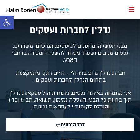
פתח סרגל 
נדל"ן לחברות ועסקים
מבני תעשייה, מחסנים לוגיסטים, מגרשים, משרדים,
נכסים מניבים ושטחי מסחר להשכרה ומכירה ברחבי
הארץ.
חברת נדל"ן גרופ בניהולי – חיים רונן, מתמקצעת
בתחום הנדל"ן לחברות ועסקים.
אני מתמחה באיתור נכסים, ניתוח וניהול עסקאות נדל"ן
תוך בחינת כל הבטי העסקה (מימון, תשואה, תב"ע וכד')
והובלת לקוחותיי לעסקאות נכונות…
לכל הנכסים