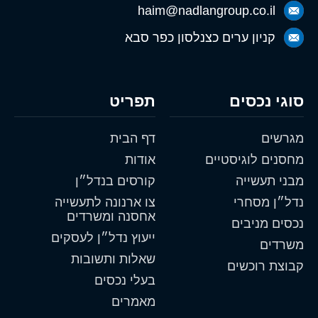
haim@nadlangroup.co.il
קניון ערים כצנלסון כפר סבא
סוגי נכסים
תפריט
מגרשים
דף הבית
מחסנים לוגיסטיים
אודות
מבני תעשייה
קורסים בנדל״ן
נדל״ן מסחרי
צו ארנונה לתעשייה
אחסנה ומשרדים
נכסים מניבים
ייעוץ נדל״ן לעסקים
משרדים
שאלות ותשובות
קבוצת רוכשים
בעלי נכסים
מאמרים