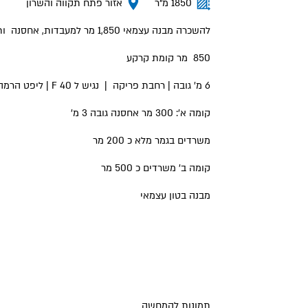
1850 מ״ר
אזור פתח תקווה והשרון
להשכרה מבנה עצמאי 1,850 מר למעבדות, אחסנה ותעשייה טכנולוגית,
850 מר קומת קרקע
6 מ' גובה | רחבת פריקה | נגיש ל 40 F | ליפט הרמה לקומה א'
קומה א': 300 מר אחסנה גובה 3 מ'
משרדים בגמר מלא כ 200 מר
קומה ב' משרדים כ 500 מר
מבנה בטון עצמאי
תמונות להמחשה