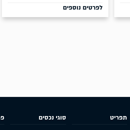
לפרטים נוספים
0
למכ
2,700 מר 
לפר
תפריט
סוגי נכסים
פר