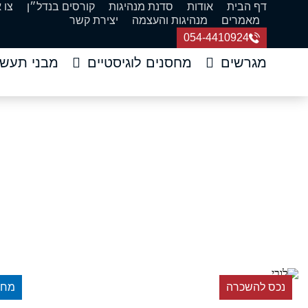
דף הבית
אודות
סדנת מנהיגות
קורסים בנדל״ן
צו 
מאמרים
מנהיגות והעצמה
יצירת קשר
054-4410924
מגרשים
מחסנים לוגיסטיים
מבני תעשי
להשכרה באיזור השרון
דף הבית
»
נכסים
»
להשכרה
נכס להשכרה
מחס