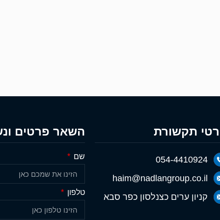
טי תקשורת
השאר פרטים ונש
שם
054-4410924
haim@nadlangroup.co.il
טלפון
קניון ערים כצנלסון כפר סבא