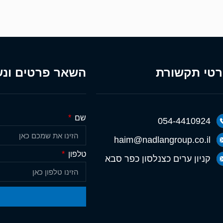
טי תקשורת
השאר פרטים ונש
שם
054-4410924
haim@nadlangroup.co.il
טלפון
קניון ערים כצנלסון כפר סבא