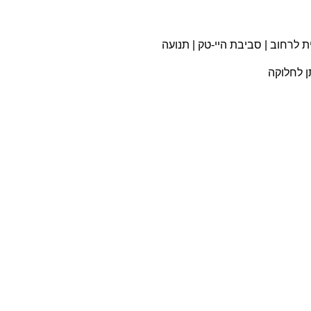
1 מר | ויטרינה חזית לרחוב | סביבת היי-טק | תנועה
ן לחלוקה