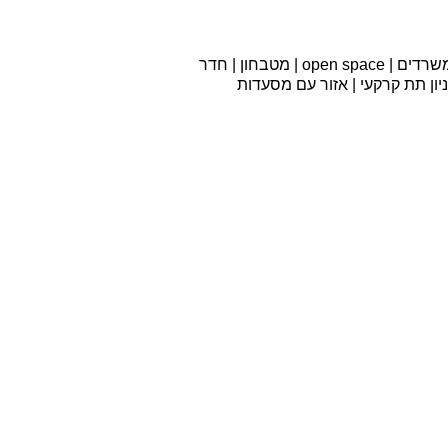
להשכרה בהרצליה משרד 1,400 מר | מחולק למשרדים | open space | מטבחון | חדר
ניון תת קרקעי | אזור עם מסעדות