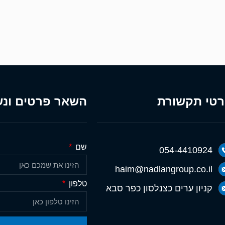
טי תקשורת
השאר פרטים ונש
שם
054-4410924
haim@nadlangroup.co.il
טלפון
קניון ערים כצנלסון כפר סבא