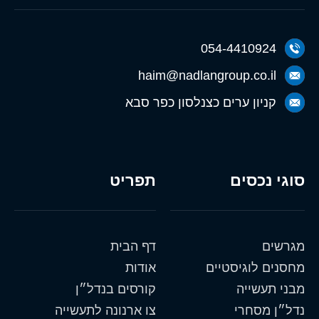
054-4410924
haim@nadlangroup.co.il
קניון ערים כצנלסון כפר סבא
סוגי נכסים
תפריט
מגרשים
דף הבית
מחסנים לוגיסטיים
אודות
מבני תעשייה
קורסים בנדל״ן
נדל״ן מסחרי
צו ארנונה לתעשייה