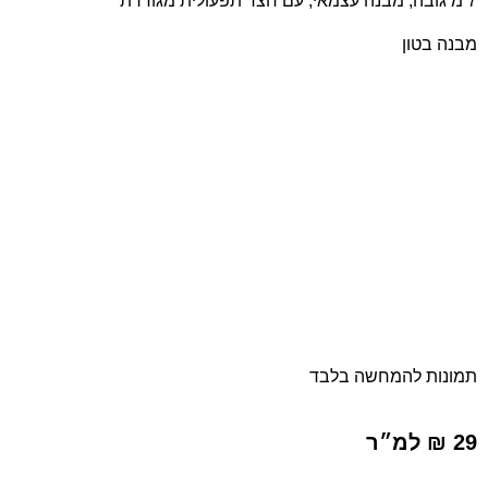
7 מ גובה, מבנה עצמאי, עם חצר תפעולית מגודרת
מבנה בטון
תמונות להמחשה בלבד
29 ₪ למ״ר