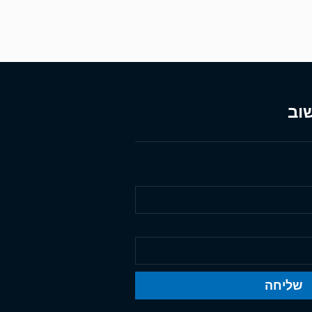
וב
שליחה