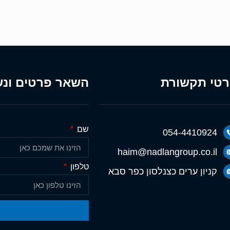
טי תקשורת
השאר פרטים ונש
שם
054-4410924
haim@nadlangroup.co.il
טלפון
קניון ערים כצנלסון כפר סבא