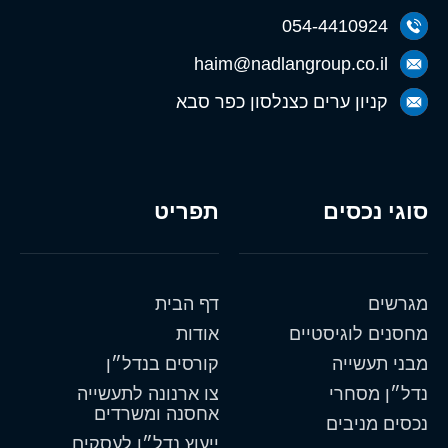
054-4410924
haim@nadlangroup.co.il
קניון ערים כצנלסון כפר סבא
סוגי נכסים
תפריט
מגרשים
דף הבית
מחסנים לוגיסטיים
אודות
מבני תעשייה
קורסים בנדל״ן
נדל״ן מסחרי
צו ארנונה לתעשייה
אחסנה ומשרדים
נכסים מניבים
ייעוץ נדל״ן לעסקים