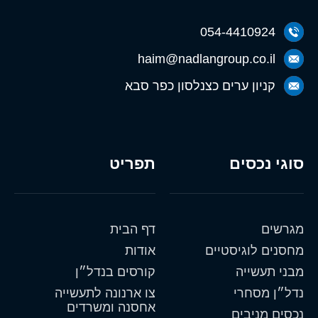
054-4410924
haim@nadlangroup.co.il
קניון ערים כצנלסון כפר סבא
סוגי נכסים
תפריט
מגרשים
דף הבית
מחסנים לוגיסטיים
אודות
מבני תעשייה
קורסים בנדל״ן
נדל״ן מסחרי
צו ארנונה לתעשייה
אחסנה ומשרדים
נכסים מניבים