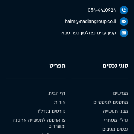
054-4410924
haim@nadlangroup.co.il
קניון ערים כצנלסון כפר סבא
סוגי נכסים
תפריט
מגרשים
דף הבית
מחסנים לוגיסטיים
אודות
מבני תעשייה
קורסים בנדל״ן
נדל״ן מסחרי
צו ארנונה לתעשייה אחסנה
ומשרדים
נכסים מניבים