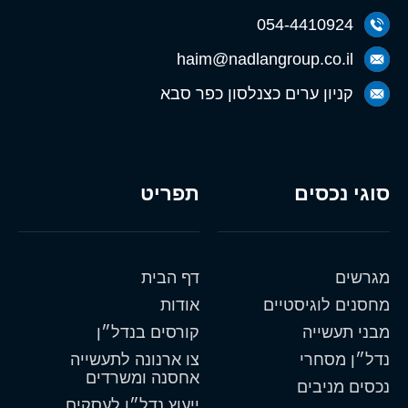
054-4410924
haim@nadlangroup.co.il
קניון ערים כצנלסון כפר סבא
סוגי נכסים
תפריט
מגרשים
דף הבית
מחסנים לוגיסטיים
אודות
מבני תעשייה
קורסים בנדל״ן
נדל״ן מסחרי
צו ארנונה לתעשייה
אחסנה ומשרדים
נכסים מניבים
ייעוץ נדל״ן לעסקים