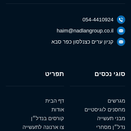
054-4410924
haim@nadlangroup.co.il
קניון ערים כצנלסון כפר סבא
סוגי נכסים
תפריט
מגרשים
דף הבית
מחסנים לוגיסטיים
אודות
מבני תעשייה
קורסים בנדל״ן
נדל״ן מסחרי
צו ארנונה לתעשייה