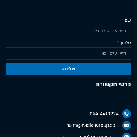
שם
טלפון
שליחה
פרטי תקשורת
054-4410924
haim@nadlangroup.co.il
קניון ערים כצנלסון כפר סבא