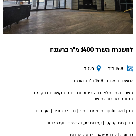
להשכרה משרד 1400 מ"ר ברעננה
1400 מ״ר
רעננה
להשכרה משרד 1400 מ"ר ברעננה
משרד בגמר מלא! כולל ריהוט ותשתית תקשורת דו קומתי
תקופת שכירות גמישה
תקן gold lead | מרפסת שמש | חדרי שרתים | מעבדות
חניון תת קרקעי | עמדות טעינה לרכב | נוף מרהיב
כביש 4 | לובי מפואר | כניסה מיידית