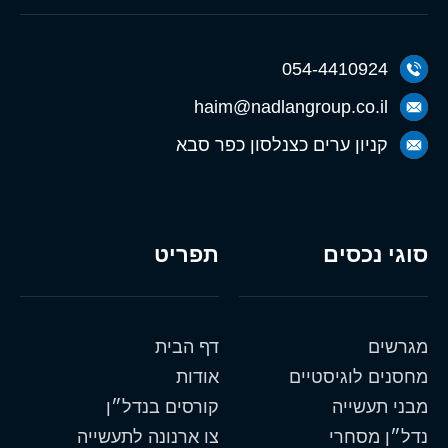
054-4410924
haim@nadlangroup.co.il
קניון ערים כצנלסון כפר סבא
סוגי נכסים
תפריט
מגרשים
דף הבית
מחסנים לוגיסטיים
אודות
מבני תעשייה
קורסים בנדל״ן
נדל״ן מסחרי
צו ארנונה לתעשייה