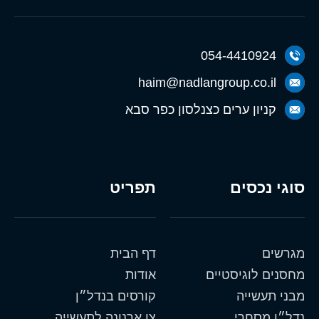
054-4410924
haim@nadlangroup.co.il
קניון ערים כצנלסון כפר סבא
סוגי נכסים
תפריט
מגרשים
דף הבית
מחסנים לוגיסטיים
אודות
מבני תעשייה
קורסים בנדל״ן
נדל״ן מסחרי
צו ארנונה לתעשייה