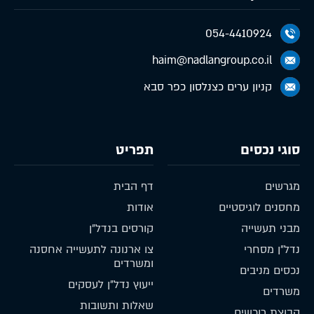
054-4410924
haim@nadlangroup.co.il
קניון ערים כצנלסון כפר סבא
סוגי נכסים
תפריט
מגרשים
דף הבית
מחסנים לוגיסטיים
אודות
מבני תעשייה
קורסים בנדל״ן
נדל״ן מסחרי
צו ארנונה לתעשייה אחסנה
ומשרדים
נכסים מניבים
ייעוץ נדל״ן לעסקים
משרדים
שאלות ותשובות
קבוצת רוכשים