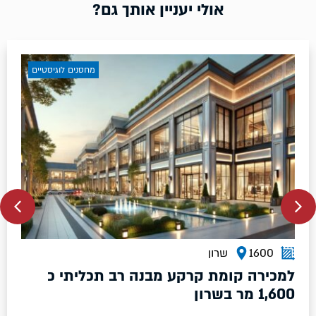
אולי יעניין אותך גם?
מחסנים לוגיסטיים
10500
שרון
כליתי כ
בשרון