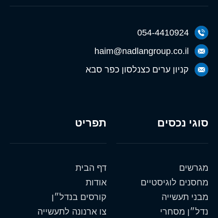
054-4410924
haim@nadlangroup.co.il
קניון ערים כצנלסון כפר סבא
סוגי נכסים
תפריט
מגרשים
דף הבית
מחסנים לוגיסטיים
אודות
מבני תעשייה
קורסים בנדל״ן
נדל״ן מסחרי
צו ארנונה לתעשייה