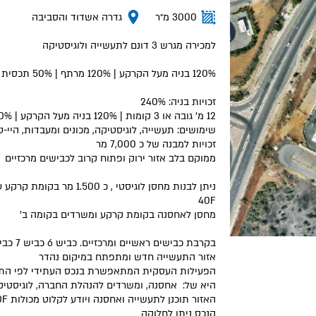
3000 מ״ר
גדרה אשדוד והסביבה
למכירה מגרש 3 דונם לתעשייה ולוגיסטיקה
120% בניה מעל הקרקע | 120% מרתף | 50% תכסית | 12 מ' גובה
זכויות בניה: 240%
12 מ' גובה או 3 קומות | 120% בניה מעל הקרקע | 50% תכסית | זכויות למרתף תת קרקע
שימושים: תעשייה, לוגיסטיקה, מכונים ומעבדות, היי-ט
זכויות למבנה של כ 7,000 מר
ממוקם בלב אזור ירוק ופתוח קרוב לכבישים מרכזיים
40F
מחסן לאחסנה בקומת קרקע ומשרדים בקומה ב'
בקרבת כבישים ראשיים ומרכזיים. כביש 6 כביש 7 כביש 40
אזור התעשייה חדש ומתפתח במיקום נהדר
הפעילות העסקית המתאפשרת בנכס העתידי לפי התב"ע
היא של: אחסנה, ומשרדים להנהלת החברה, לוגיסטיק
האזור תוכנן לתעשייה ואחסנה ויודע לקלוט מכולות 20F ו 40F ויכולת תעבורה גבוהה
הנכס ניתן לחלוקה