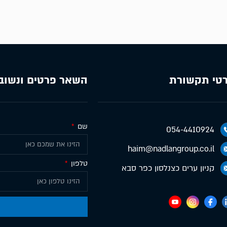
טי תקשורת
השאר פרטים ונשוב
שם
054-4410924
haim@nadlangroup.co.il
טלפון
קניון ערים כצנלסון כפר סבא