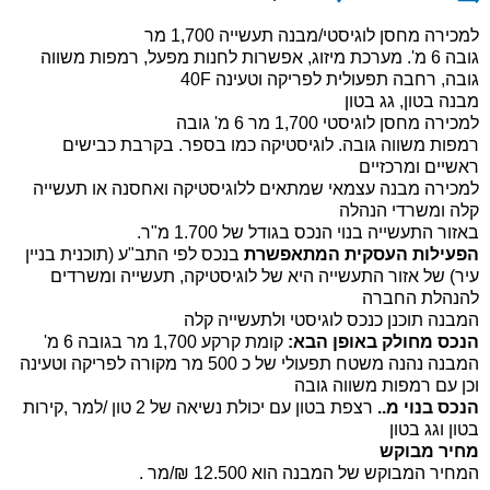
למכירה מחסן לוגיסטי/מבנה תעשייה 1,700 מר
גובה 6 מ'. מערכת מיזוג, אפשרות לחנות מפעל, רמפות משווה
גובה, רחבה תפעולית לפריקה וטעינה 40F
מבנה בטון, גג בטון
למכירה מחסן לוגיסטי 1,700 מר 6 מ' גובה
רמפות משווה גובה. לוגיסטיקה כמו בספר. בקרבת כבישים
ראשיים ומרכזיים
למכירה מבנה עצמאי שמתאים ללוגיסטיקה ואחסנה או תעשייה
קלה ומשרדי הנהלה
באזור התעשייה בנוי הנכס בגודל של 1.700 מ"ר.
הפעילות העסקית המתאפשרת
בנכס לפי התב"ע (תוכנית בניין
עיר) של אזור התעשייה היא של לוגיסטיקה, תעשייה ומשרדים
להנהלת החברה
המבנה תוכנן כנכס לוגיסטי ולתעשייה קלה
הנכס מחולק באופן הבא:
קומת קרקע 1,700 מר בגובה 6 מ'
המבנה נהנה משטח תפעולי של כ 500 מר מקורה לפריקה וטעינה
וכן עם רמפות משווה גובה
הנכס בנוי מ..
רצפת בטון עם יכולת נשיאה של 2 טון /למר ,קירות
בטון וגג בטון
מחיר מבוקש
המחיר המבוקש של המבנה הוא 12.500 ₪/מר .