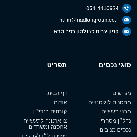
054-4410924
haim@nadlangroup.co.il
קניון ערים כצנלסון כפר סבא
סוגי נכסים
תפריט
מגרשים
דף הבית
מחסנים לוגיסטיים
אודות
מבני תעשייה
קורסים בנדל״ן
נדל״ן מסחרי
צו ארנונה לתעשייה
אחסנה ומשרדים
נכסים מניבים
ייעוץ נדל״ן לעסקים