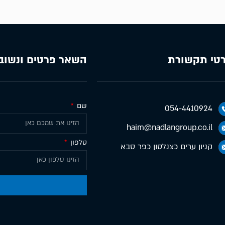
טי תקשורת
השאר פרטים ונשוב
שם
054-4410924
haim@nadlangroup.co.il
טלפון
קניון ערים כצנלסון כפר סבא