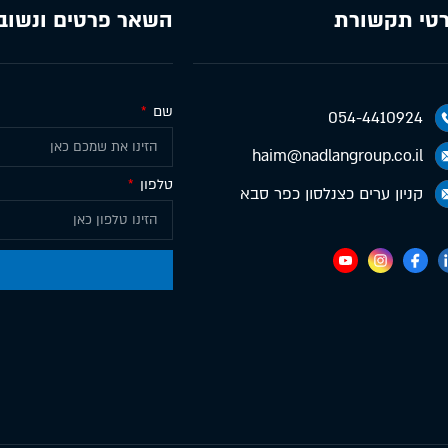
טי תקשורת
השאר פרטים ונשוב
שם
054-4410924
haim@nadlangroup.co.il
טלפון
קניון ערים כצנלסון כפר סבא