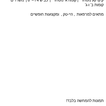
ק.קרקע מסחר
|
קומה א' מסחר
|
כביש 4 ו – 6
|
משרדים
קומות ב' ו-ג'
מתאים למרפאות , היי-טק , ומקצועות חופשיים
תמונות להמחשה בלבד!