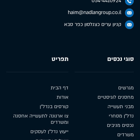
054-4410924
haim@nadlangroup.co.il
קניון ערים כצנלסון כפר סבא
סוגי נכסים
תפריט
מגרשים
דף הבית
מחסנים לוגיסטיים
אודות
מבני תעשייה
קורסים בנדל״ן
נדל״ן מסחרי
צו ארנונה לתעשייה אחסנה
ומשרדים
נכסים מניבים
ייעוץ נדל״ן לעסקים
משרדים