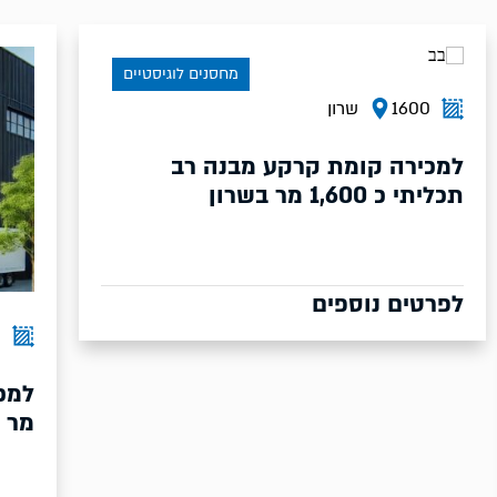
מחסנים לוגיסטיים
מ
רקע מבנה רב
10500
שרון
מר בשרון