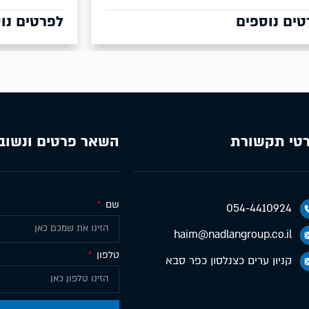
לפרטים נוספים
טי תקשורת
השאר פרטים ונשוב
שם
054-4410924
haim@nadlangroup.co.il
טלפון
קניון ערים כצנלסון כפר סבא