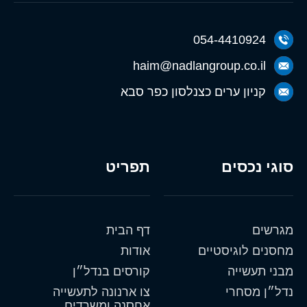
054-4410924
haim@nadlangroup.co.il
קניון ערים כצנלסון כפר סבא
סוגי נכסים
תפריט
מגרשים
דף הבית
מחסנים לוגיסטיים
אודות
מבני תעשייה
קורסים בנדל״ן
נדל״ן מסחרי
צו ארנונה לתעשייה
אחסנה ומשרדים