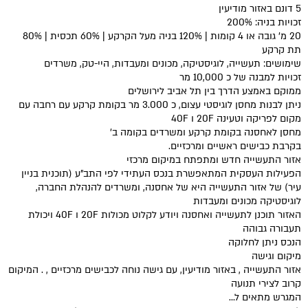
5 דונם באזור מודיעין
זכויות בניה: 200%
20 מ' גובה או 4 קומות | 120% בניה מעל הקרקע | 60% תכסית | 80%
תת קרקע
שימושים: תעשייה, לוגיסטיקה, מכונים ומעבדות, היי-טק, משרדים
זכויות למבנה של כ 10,000 מר
ממוקם באמצע הדרך בין תל אביב לירושלים
ניתן לבנות מחסן לוגיסטי עצום, כ 3.000 מר בקומת קרקע עם רחבה עם
מקום לפריקה וטעינה 20F ו 40F
מחסן לאחסנה בקומת קרקע ומשרדים בקומה ב'
בקרבת כבישים ראשיים ומרכזיים.
אזור התעשייה חדש ומתפתח במיקום מרכזי
הפעילות העסקית המתאפשרת בנכס העתידי לפי התב"ע (תוכנית בניין
עיר) של אזור התעשייה היא של אחסנה, ומשרדים להנהלת החברה,
לוגיסטיקה מכונים ומעבדות
האזור תוכנן לתעשייה ואחסנה ויודע לקלוט מכולות 20F ו 40F ויכולת
תעבורה גבוהה
הנכס ניתן לחלוקה
מיקום וגישה
אזור התעשייה , באזור מודיעין, עם גישה נוחה לכבישים מרכזיים , . המיקום
קרוב לצירי תנועה
המגרש מתאים ל…